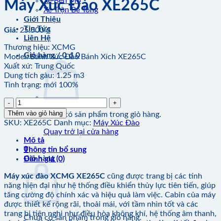
Xe Ben Mỏ
Máy Xúc Đào XE265C
Xe Trộn Bê Tông
Giới Thiệu
Tin Tức
Giá:
25.500
₫
Liên Hệ
Thương hiệu: XCMG
Giỏ hàng /
0
₫
0
Model: Bánh Xúc Đào Bánh Xích XE265C
Xuất xứ: Trung Quốc
Dung tích gàu: 1.25 m3
Tình trạng: mới 100%
Máy
Xúc
Thêm vào giỏ hàng
Chưa có sản phẩm trong giỏ hàng.
Đào
SKU:
XE265C
Danh mục:
Máy Xúc Đào
XE265C
Quay trở lại cửa hàng
số
Mô tả
lượng
0
Thông tin bổ sung
Giỏ hàng
Đánh giá (0)
Máy xúc đào XCMG XE265C
cũng được trang bị các tính
năng hiện đại như hệ thống điều khiển thủy lực tiên tiến, giúp
tăng cường độ chính xác và hiệu quả làm việc. Cabin của máy
được thiết kế rộng rãi, thoải mái, với tầm nhìn tốt và các
trang bị tiện nghi như điều hòa không khí, hệ thống âm thanh,
Chưa có sản phẩm trong giỏ hàng.