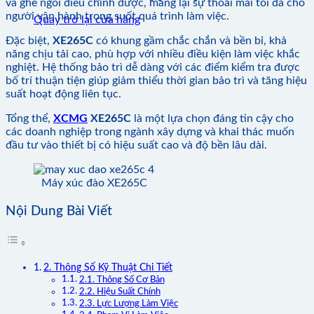
và ghế ngồi điều chỉnh được, mang lại sự thoải mái tối đa cho
người vận hành trong suốt quá trình làm việc.
Quay trở lại cửa hàng
Đặc biệt,
XE265C
có khung gầm chắc chắn và bền bỉ, khả
năng chịu tải cao, phù hợp với nhiều điều kiện làm việc khắc
nghiệt. Hệ thống bảo trì dễ dàng với các điểm kiểm tra được
bố trí thuận tiện giúp giảm thiểu thời gian bảo trì và tăng hiệu
suất hoạt động liên tục.
Tổng thể,
XCMG
XE265C
là một lựa chọn đáng tin cậy cho
các doanh nghiệp trong ngành xây dựng và khai thác muốn
đầu tư vào thiết bị có hiệu suất cao và độ bền lâu dài.
Máy xúc đào XE265C
Nội Dung Bài Viết
2. Thông Số Kỹ Thuật Chi Tiết
2.1. Thông Số Cơ Bản
2.2. Hiệu Suất Chính
2.3. Lực Lượng Làm Việc