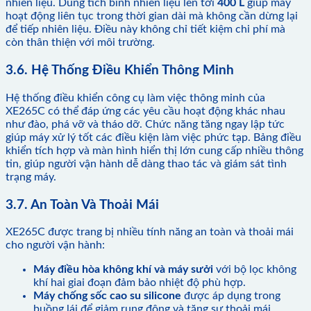
nhiên liệu. Dung tích bình nhiên liệu lên tới
400 L
giúp máy
hoạt động liên tục trong thời gian dài mà không cần dừng lại
để tiếp nhiên liệu. Điều này không chỉ tiết kiệm chi phí mà
còn thân thiện với môi trường.
3.6. Hệ Thống Điều Khiển Thông Minh
Hệ thống điều khiển công cụ làm việc thông minh của
XE265C có thể đáp ứng các yêu cầu hoạt động khác nhau
như đào, phá vỡ và tháo dỡ. Chức năng tăng ngay lập tức
giúp máy xử lý tốt các điều kiện làm việc phức tạp. Bảng điều
khiển tích hợp và màn hình hiển thị lớn cung cấp nhiều thông
tin, giúp người vận hành dễ dàng thao tác và giám sát tình
trạng máy.
3.7. An Toàn Và Thoải Mái
XE265C được trang bị nhiều tính năng an toàn và thoải mái
cho người vận hành:
Máy điều hòa không khí và máy sưởi
với bộ lọc không
khí hai giai đoạn đảm bảo nhiệt độ phù hợp.
Máy chống sốc cao su silicone
được áp dụng trong
buồng lái để giảm rung động và tăng sự thoải mái.