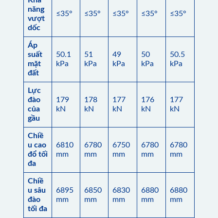
năng
≤35°
≤35°
≤35°
≤35°
≤35°
vượt
dốc
Áp
suất
50.1
51
49
50
50.5
mặt
kPa
kPa
kPa
kPa
kPa
đất
Lực
đào
179
178
177
176
177
của
kN
kN
kN
kN
kN
gầu
Chiề
u cao
6810
6780
6750
6780
6780
đổ tối
mm
mm
mm
mm
mm
đa
Chiề
u sâu
6895
6850
6830
6880
6880
đào
mm
mm
mm
mm
mm
tối đa