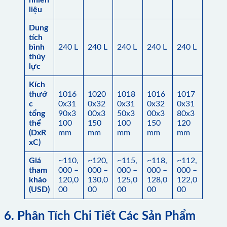
liệu
Dung
tích
bình
240 L
240 L
240 L
240 L
240 L
thủy
lực
Kích
thướ
1016
1020
1018
1016
1017
c
0x31
0x32
0x31
0x32
0x31
tổng
90x3
00x3
50x3
00x3
80x3
thể
100
150
100
150
120
(DxR
mm
mm
mm
mm
mm
xC)
Giá
~110,
~120,
~115,
~118,
~112,
tham
000 –
000 –
000 –
000 –
000 –
khảo
120,0
130,0
125,0
128,0
122,0
(USD)
00
00
00
00
00
6. Phân Tích Chi Tiết Các Sản Phẩm