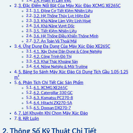
2.4. Phạm Vi Làm Việc
3. Đặc Điểm Nổi Bật Của Máy Xúc Đào XCMG XE265C
3.1. Động Cơ Tiết Kiệm Nhiên Liệu
3.2. Hệ Thống Thủy Lực Hiện Đại
3.3. Khả Năng Làm Việc Linh Hoạt
3.4. Khả Năng Vượt Dốc
3.5. Tiết Kiệm Nhiên Liệu
3.6. Hệ Thống Điều Khiển Thông Minh
3.7. An Toàn Và Thoải Mái
4. Ứng Dụng Đa Dạng Của Máy Xúc Đào XE265C
4.1. Xây Dựng Dân Dụng & Công Nghiệp
4.2. Công Trình Đô Thị
4.3. Khai Thác Khoáng Sản
4.4. Nông Nghiệp & Môi Trường
5. Bảng So Sánh Máy Xúc Đào Có Dung Tích Gầu 1.05-1.25
m³
6. Phân Tích Chi Tiết Các Sản Phẩm
6.1. XCMG XE265C
6.2. Caterpillar 330 GC
6.3. Komatsu PC270-8
6.4. Hitachi ZX270-5A
6.5. Doosan DX270-7
7. Lời Khuyên Khi Chọn Máy Xúc Đào
8. Kết Luận
2. Thông Số Kỹ Thuật Chi Tiết