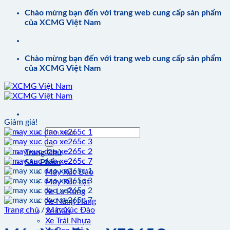
Bỏ
Chào mừng bạn đến với trang web cung cấp sản phẩm
qua
của XCMG Việt Nam
nội
dung
Chào mừng bạn đến với trang web cung cấp sản phẩm
của XCMG Việt Nam
Giảm giá!
Tìm
kiếm:
Trang Chủ
Sản Phẩm
Máy Xúc Đào
Máy Xúc Lật
Xe Lu Rung
Xe Nâng Hàng
Trang chủ
/
Máy Xúc Đào
Xe Cẩu
Xe Trải Nhựa