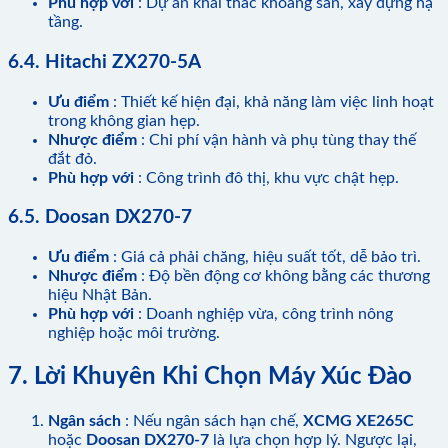
Phù hợp với
: Dự án khai thác khoáng sản, xây dựng hạ
tầng.
6.4. Hitachi ZX270-5A
Ưu điểm
: Thiết kế hiện đại, khả năng làm việc linh hoạt
trong không gian hẹp.
Nhược điểm
: Chi phí vận hành và phụ tùng thay thế
đắt đỏ.
Phù hợp với
: Công trình đô thị, khu vực chật hẹp.
6.5. Doosan DX270-7
Ưu điểm
: Giá cả phải chăng, hiệu suất tốt, dễ bảo trì.
Nhược điểm
: Độ bền động cơ không bằng các thương
hiệu Nhật Bản.
Phù hợp với
: Doanh nghiệp vừa, công trình nông
nghiệp hoặc môi trường.
7. Lời Khuyên Khi Chọn Máy Xúc Đào
Ngân sách
: Nếu ngân sách hạn chế,
XCMG XE265C
hoặc
Doosan DX270-7
là lựa chọn hợp lý. Ngược lại,