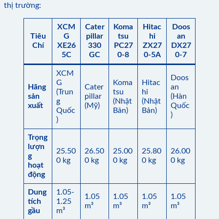
thị trường:
XCM
Cater
Koma
Hitac
Doos
Tiêu
G
pillar
tsu
hi
an
Chí
XE26
330
PC27
ZX27
DX27
5C
GC
0-8
0-5A
0-7
XCM
Doos
G
Koma
Hitac
Hãng
Cater
an
(Trun
tsu
hi
sản
pillar
(Hàn
g
(Nhật
(Nhật
xuất
(Mỹ)
Quốc
Quốc
Bản)
Bản)
)
)
Trọng
lượn
25.50
26.50
25.00
25.80
26.00
g
0 kg
0 kg
0 kg
0 kg
0 kg
hoạt
động
Dung
1.05-
1.05
1.05
1.05
1.05
tích
1.25
m³
m³
m³
m³
gầu
m³