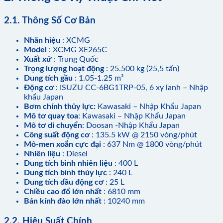
2.1. Thông Số Cơ Bản
Nhãn hiệu
: XCMG
Model
: XCMG XE265C
Xuất xứ
: Trung Quốc
Trọng lượng hoạt động
: 25.500 kg (25,5 tấn)
Dung tích gầu
: 1.05-1.25 m³
Động cơ
: ISUZU CC-6BG1TRP-05, 6 xy lanh – Nhập
khẩu Japan
Bơm chính thủy lực:
Kawasaki – Nhập Khẩu Japan
Mô tơ quay toa
: Kawasaki – Nhập Khẩu Japan
Mô tơ di chuyển
: Doosan -Nhập Khẩu Japan
Công suất động cơ
: 135.5 kW @ 2150 vòng/phút
Mô-men xoắn cực đại
: 637 Nm @ 1800 vòng/phút
Nhiên liệu
: Diesel
Dung tích bình nhiên liệu
: 400 L
Dung tích bình thủy lực
: 240 L
Dung tích dầu động cơ
: 25 L
Chiều cao đổ lớn nhất
: 6810 mm
Bán kính đào lớn nhất
: 10240 mm
2.2. Hiệu Suất Chính