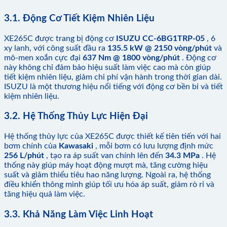
3.1. Động Cơ Tiết Kiệm Nhiên Liệu
XE265C được trang bị động cơ
ISUZU CC-6BG1TRP-05
, 6
xy lanh, với công suất đầu ra
135.5 kW @ 2150 vòng/phút
và
mô-men xoắn cực đại
637 Nm @ 1800 vòng/phút
. Động cơ
này không chỉ đảm bảo hiệu suất làm việc cao mà còn giúp
tiết kiệm nhiên liệu, giảm chi phí vận hành trong thời gian dài.
ISUZU là một thương hiệu nổi tiếng với động cơ bền bỉ và tiết
kiệm nhiên liệu.
3.2. Hệ Thống Thủy Lực Hiện Đại
Hệ thống thủy lực của XE265C được thiết kế tiên tiến với hai
bơm chính của
Kawasaki
, mỗi bơm có lưu lượng định mức
256 L/phút
, tạo ra áp suất van chính lên đến
34.3 MPa
. Hệ
thống này giúp máy hoạt động mượt mà, tăng cường hiệu
suất và giảm thiểu tiêu hao năng lượng. Ngoài ra, hệ thống
điều khiển thông minh giúp tối ưu hóa áp suất, giảm rò rỉ và
tăng hiệu quả làm việc.
3.3. Khả Năng Làm Việc Linh Hoạt