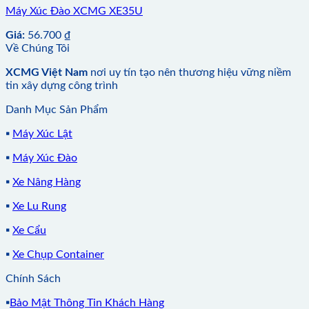
Máy Xúc Đào XCMG XE35U
Giá:
56.700
₫
Về Chúng Tôi
XCMG Việt Nam
nơi uy tín tạo nên thương hiệu vững niềm
tin xây dựng công trình
Danh Mục Sản Phẩm
▪️
Máy Xúc Lật
▪️
Máy Xúc Đào
▪️
Xe Nâng Hàng
▪️
Xe Lu Rung
▪️
Xe Cẩu
▪️
Xe Chụp Container
Chính Sách
▪️
Bảo Mật Thông Tin Khách Hàng