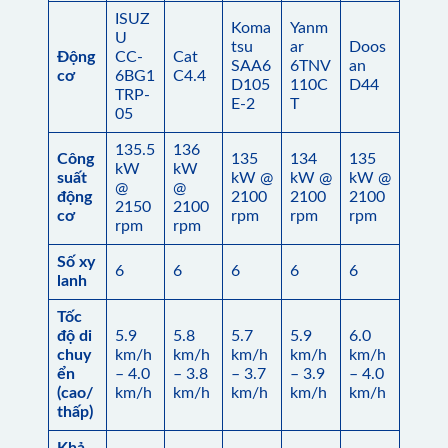
ISUZ
Koma
Yanm
U
tsu
ar
Doos
Động
CC-
Cat
SAA6
6TNV
an
cơ
6BG1
C4.4
D105
110C
D44
TRP-
E-2
T
05
135.5
136
Công
135
134
135
kW
kW
suất
kW @
kW @
kW @
@
@
động
2100
2100
2100
2150
2100
cơ
rpm
rpm
rpm
rpm
rpm
Số xy
6
6
6
6
6
lanh
Tốc
độ di
5.9
5.8
5.7
5.9
6.0
chuy
km/h
km/h
km/h
km/h
km/h
ển
– 4.0
– 3.8
– 3.7
– 3.9
– 4.0
(cao/
km/h
km/h
km/h
km/h
km/h
thấp)
Khả