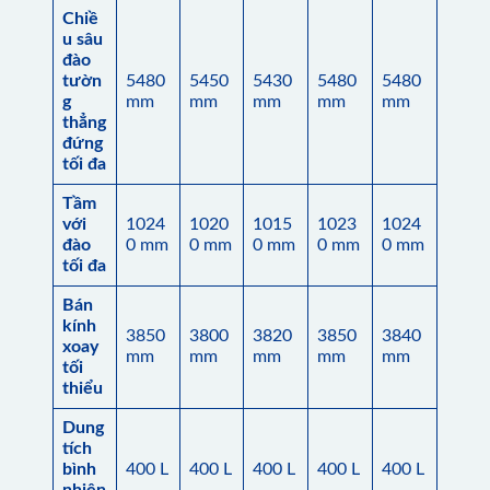
Chiề
u sâu
đào
tườn
5480
5450
5430
5480
5480
g
mm
mm
mm
mm
mm
thẳng
đứng
tối đa
Tầm
với
1024
1020
1015
1023
1024
đào
0 mm
0 mm
0 mm
0 mm
0 mm
tối đa
Bán
kính
3850
3800
3820
3850
3840
xoay
mm
mm
mm
mm
mm
tối
thiểu
Dung
tích
bình
400 L
400 L
400 L
400 L
400 L
nhiên