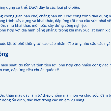
ng dụng cụ thể. Dưới đây là các loại phổ biến:
ng không gian hạn chế, chẳng hạn như các công trình dân dụng n
ng trình xây dựng và khai thác, đáp ứng tốt nhu cầu vừa phải về 
 lớn, như khai thác mỏ hoặc xây dựng công nghiệp.
 phù hợp với địa hình bằng phẳng, trong khi máy xúc lật bánh xí
xúc lật từ phổ thông tới cao cấp nhằm đáp ứng nhu cầu các ngà
ộng
hiệu suất, độ bền và tính tiện lợi, phù hợp cho nhiều công v
àn cao, đáp ứng tiêu chuẩn quốc tế.
 lớn, thân máy dày làm từ thép chống mài mòn và chịu sốc, đảm 
 động ổn định, đặc biệt trong các nhiệm vụ nặng.