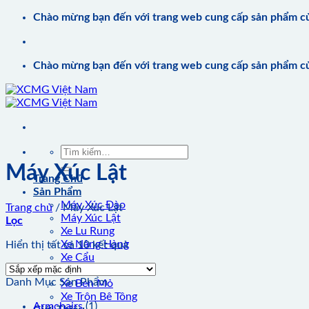
Bỏ
Chào mừng bạn đến với trang web cung cấp sản phẩm 
qua
nội
dung
Chào mừng bạn đến với trang web cung cấp sản phẩm 
Tìm
kiếm:
Máy Xúc Lật
Trang Chủ
Sản Phẩm
Máy Xúc Đào
Trang chủ
/
Máy Xúc Lật
Máy Xúc Lật
Lọc
Xe Lu Rung
Xe Nâng Hàng
Hiển thị tất cả 10 kết quả
Xe Cẩu
Xe Trải Nhựa
Danh Mục Sản Phẩm
Xe Ben Mỏ
Xe Trộn Bê Tông
Armchairs
(1)