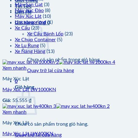
Giới Thiệu
Máy San Gạt
(3)
Tin Tức
Máy Xúc Đào
(8)
Liên Hệ
Máy Xúc Lật
(10)
Uncategorized
(1)
Giỏ hàng /
0
₫
0
Xe Cẩu
(23)
Xe Cẩu Bánh Lốp
(23)
Xe Chụp Container
(5)
Xe Lu Rung
(5)
Xe Nâng Hàng
(13)
Chưa có sản phẩm trong giỏ hàng.
Xem nhanh
Quay trở lại cửa hàng
Máy Xúc Lật
0
Giỏ hàng
Máy Xúc Lật LW1000KN
Giá:
55.555
₫
Xem nhanh
Máy Xúc Lật
Chưa có sản phẩm trong giỏ hàng.
Máy Xúc Lật LW400KN
Quay trở lại cửa hàng