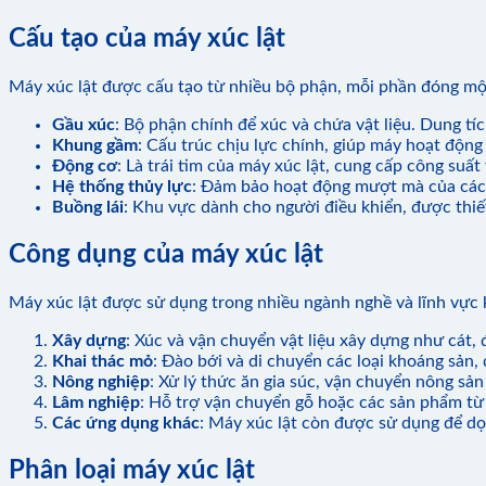
Cấu tạo của máy xúc lật
Máy xúc lật được cấu tạo từ nhiều bộ phận, mỗi phần đóng một
Gầu xúc
: Bộ phận chính để xúc và chứa vật liệu. Dung t
Khung gầm
: Cấu trúc chịu lực chính, giúp máy hoạt động 
Động cơ
: Là trái tim của máy xúc lật, cung cấp công suấ
Hệ thống thủy lực
: Đảm bảo hoạt động mượt mà của các 
Buồng lái
: Khu vực dành cho người điều khiển, được thiết
Công dụng của máy xúc lật
Máy xúc lật được sử dụng trong nhiều ngành nghề và lĩnh vực
Xây dựng
: Xúc và vận chuyển vật liệu xây dựng như cát, 
Khai thác mỏ
: Đào bới và di chuyển các loại khoáng sản, 
Nông nghiệp
: Xử lý thức ăn gia súc, vận chuyển nông sả
Lâm nghiệp
: Hỗ trợ vận chuyển gỗ hoặc các sản phẩm từ
Các ứng dụng khác
: Máy xúc lật còn được sử dụng để dọ
Phân loại máy xúc lật