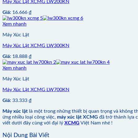
Máy Xúc Lật XCMG LW200KN
Giá:
16.666
₫
Xem nhanh
Máy Xúc Lật
Máy Xúc Lật XCMG LW300KN
Giá:
18.888
₫
Xem nhanh
Máy Xúc Lật
Máy Xúc Lật XCMG LW700KN
Giá:
33.333
₫
Máy xúc lật
là một trong những thiết bị quan trọng và không t
ứng nhiều loại công việc,
máy xúc lật XCMG
đã trở thành lựa 
viết dưới đây cùng với đại lý
XCMG
Việt Nam nhé !
Nội Dung Bài Viết