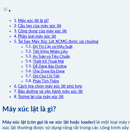
Máy xúc lật là gì?
Cấu tạo của máy xúc lật
Công dụng của máy xúc lật
Phân loại máy xúc lật
Tại Sao Máy Xúc Lật XCMG được ưa chuộng
Độ Tin Cậy và Hiệu Suất
Tiết Kiệm Nhiên Liệu
An Toàn và Tiêu Chuẩn
Thiết Kế Thoải Mái
Dễ Dàng Bảo Dưỡng
Ứng Dụng Đa Dạng
Ghi Chú Chi Tiết
Phân Tích Thêm
Cách lựa chọn máy xúc lật phù hợp
Bảo dưỡng và vận hành máy xúc lật
Tương lai của máy xúc lật
Máy xúc lật là gì?
Máy xúc lật (còn gọi là xe xúc lật hoặc loader)
là một loại máy m
xúc lật thường được sử dụng rộng rãi trong các công trình xây