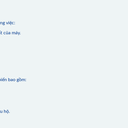
ng việc:
ất của máy.
biến bao gồm:
u hộ.