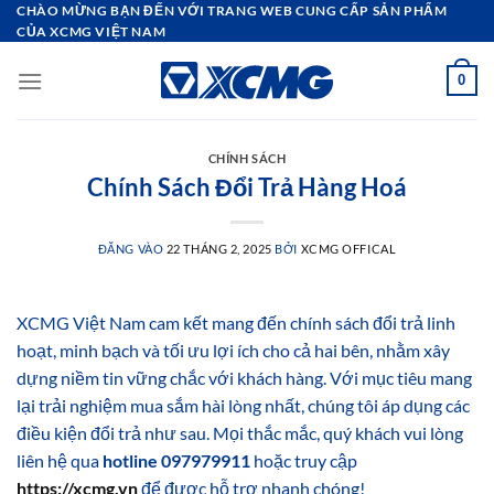
Bỏ
CHÀO MỪNG BẠN ĐẾN VỚI TRANG WEB CUNG CẤP SẢN PHẨM
CỦA XCMG VIỆT NAM
qua
nội
0
dung
CHÍNH SÁCH
Chính Sách Đổi Trả Hàng Hoá
ĐĂNG VÀO
22 THÁNG 2, 2025
BỞI
XCMG OFFICAL
XCMG Việt Nam cam kết mang đến chính sách đổi trả linh
hoạt, minh bạch và tối ưu lợi ích cho cả hai bên, nhằm xây
dựng niềm tin vững chắc với khách hàng. Với mục tiêu mang
lại trải nghiệm mua sắm hài lòng nhất, chúng tôi áp dụng các
điều kiện đổi trả như sau. Mọi thắc mắc, quý khách vui lòng
liên hệ qua
hotline 097979911
hoặc truy cập
https://xcmg.vn
để được hỗ trợ nhanh chóng!