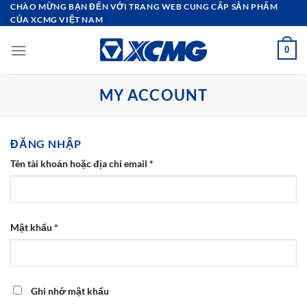
Bỏ
CHÀO MỪNG BẠN ĐẾN VỚI TRANG WEB CUNG CẤP SẢN PHẨM
CỦA XCMG VIỆT NAM
qua
nội
0
dung
MY ACCOUNT
ĐĂNG NHẬP
Bắt
Tên tài khoản hoặc địa chỉ email
*
buộc
Bắt
Mật khẩu
*
buộc
Ghi nhớ mật khẩu