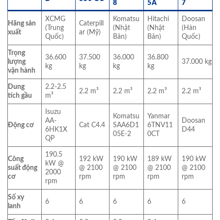
8
5A
7
XCMG
Komatsu
Hitachi
Doosan
Hãng sản
Caterpill
(Trung
(Nhật
(Nhật
(Hàn
xuất
ar (Mỹ)
Quốc)
Bản)
Bản)
Quốc)
Trọng
36.600
37.500
36.000
36.800
lượng
37.000 kg
kg
kg
kg
kg
vận hành
Dung
2.2-2.5
2.2 m³
2.2 m³
2.2 m³
2.2 m³
tích gầu
m³
Isuzu
Komatsu
Yanmar
AA-
Doosan
Động cơ
Cat C4.4
SAA6D1
6TNV11
6HK1X
D44
05E-2
0CT
QP
190.5
Công
192 kW
190 kW
189 kW
190 kW
kW @
suất động
@ 2100
@ 2100
@ 2100
@ 2100
2000
cơ
rpm
rpm
rpm
rpm
rpm
Số xy
6
6
6
6
6
lanh