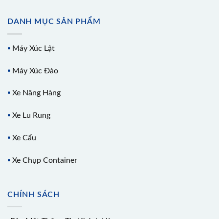
DANH MỤC SẢN PHẨM
▪️
Máy Xúc Lật
▪️
Máy Xúc Đào
▪️
Xe Nâng Hàng
▪️
Xe Lu Rung
▪️
Xe Cẩu
▪️
Xe Chụp Container
CHÍNH SÁCH