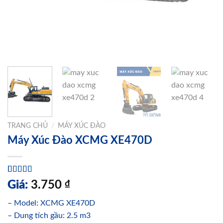
TRANG CHỦ
/
MÁY XÚC ĐÀO
Máy Xúc Đào XCMG XE470D
5.00
1
trên 5
Giá:
3.750
₫
dựa trên
đánh giá
– Model: XCMG XE470D
– Dung tích gầu: 2.5 m3