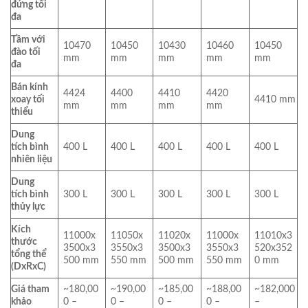
đứng tối
đa
Tầm với
10470
10450
10430
10460
10450
đào tối
mm
mm
mm
mm
mm
đa
Bán kính
4424
4400
4410
4420
xoay tối
4410 mm
mm
mm
mm
mm
thiểu
Dung
tích bình
400 L
400 L
400 L
400 L
400 L
nhiên liệu
Dung
tích bình
300 L
300 L
300 L
300 L
300 L
thủy lực
Kích
11000x
11050x
11020x
11000x
11010x3
thước
3500x3
3550x3
3500x3
3550x3
520x352
tổng thể
500 mm
550 mm
500 mm
550 mm
0 mm
(DxRxC)
Giá tham
~180,00
~190,00
~185,00
~188,00
~182,000
khảo
0 –
0 –
0 –
0 –
–