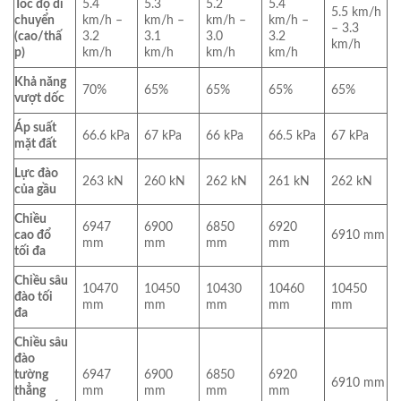
Tốc độ di
5.4
5.3
5.2
5.4
5.5 km/h
chuyển
km/h –
km/h –
km/h –
km/h –
– 3.3
(cao/thấ
3.2
3.1
3.0
3.2
km/h
p)
km/h
km/h
km/h
km/h
Khả năng
70%
65%
65%
65%
65%
vượt dốc
Áp suất
66.6 kPa
67 kPa
66 kPa
66.5 kPa
67 kPa
mặt đất
Lực đào
263 kN
260 kN
262 kN
261 kN
262 kN
của gầu
Chiều
6947
6900
6850
6920
cao đổ
6910 mm
mm
mm
mm
mm
tối đa
Chiều sâu
10470
10450
10430
10460
10450
đào tối
mm
mm
mm
mm
mm
đa
Chiều sâu
đào
tường
6947
6900
6850
6920
6910 mm
thẳng
mm
mm
mm
mm