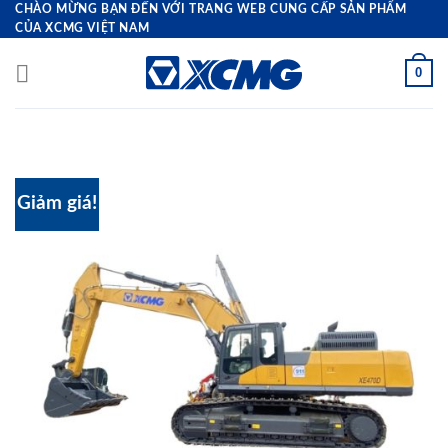
Bỏ
CHÀO MỪNG BẠN ĐẾN VỚI TRANG WEB CUNG CẤP SẢN PHẨM
CỦA XCMG VIỆT NAM
qua
nội
0
dung
Giảm giá!