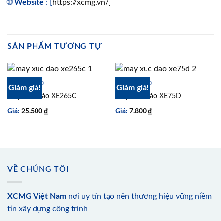
🌐
Website
: [
https://xcmg.vn/]
SẢN PHẨM TƯƠNG TỰ
MÁY XÚC ĐÀO
MÁY XÚC ĐÀO
Giảm giá!
Giảm giá!
Máy Xúc Đào XE265C
Máy Xúc Đào XE75D
Giá:
25.500
₫
Giá:
7.800
₫
VỀ CHÚNG TÔI
XCMG Việt Nam
nơi uy tín tạo nên thương hiệu vững niềm
tin xây dựng công trình