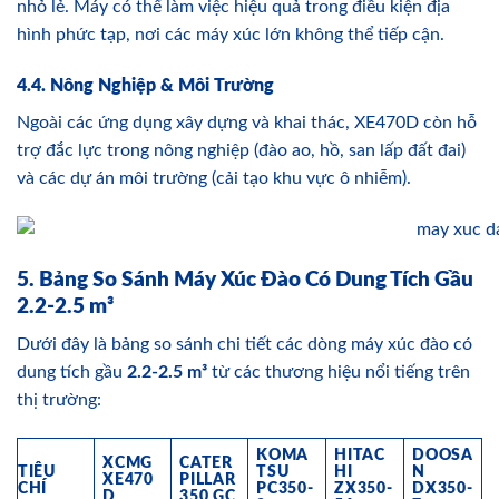
nhỏ lẻ. Máy có thể làm việc hiệu quả trong điều kiện địa
hình phức tạp, nơi các máy xúc lớn không thể tiếp cận.
4.4. Nông Nghiệp & Môi Trường
Ngoài các ứng dụng xây dựng và khai thác, XE470D còn hỗ
trợ đắc lực trong nông nghiệp (đào ao, hồ, san lấp đất đai)
và các dự án môi trường (cải tạo khu vực ô nhiễm).
5. Bảng So Sánh Máy Xúc Đào Có Dung Tích Gầu
2.2-2.5 m³
Dưới đây là bảng so sánh chi tiết các dòng máy xúc đào có
dung tích gầu
2.2-2.5 m³
từ các thương hiệu nổi tiếng trên
thị trường:
KOMA
HITAC
DOOSA
XCMG
CATER
TIÊU
TSU
HI
N
XE470
PILLAR
CHÍ
PC350-
ZX350-
DX350-
D
350 GC