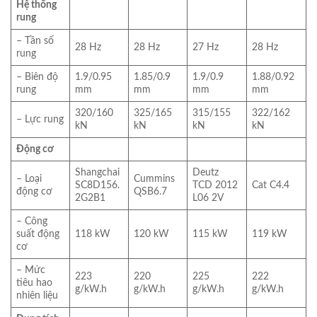
Hệ thống
rung
– Tần số
28 Hz
28 Hz
27 Hz
28 Hz
rung
– Biên độ
1.9/0.95
1.85/0.9
1.9/0.9
1.88/0.92
rung
mm
mm
mm
mm
320/160
325/165
315/155
322/162
– Lực rung
kN
kN
kN
kN
Động cơ
Shangchai
Deutz
– Loại
Cummins
SC8D156.
TCD 2012
Cat C4.4
động cơ
QSB6.7
2G2B1
L06 2V
– Công
suất động
118 kW
120 kW
115 kW
119 kW
cơ
– Mức
223
220
225
222
tiêu hao
g/kW.h
g/kW.h
g/kW.h
g/kW.h
nhiên liệu