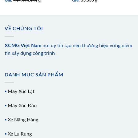
Giá:
444.444.444
₫
Giá:
33.333
₫
VỀ CHÚNG TÔI
XCMG Việt Nam
nơi uy tín tạo nên thương hiệu vững niềm
tin xây dựng công trình
DANH MỤC SẢN PHẨM
▪️
Máy Xúc Lật
▪️
Máy Xúc Đào
▪️
Xe Nâng Hàng
▪️
Xe Lu Rung