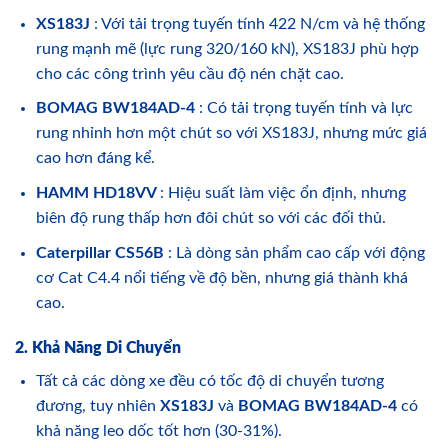
XS183J
: Với tải trọng tuyến tính 422 N/cm và hệ thống
rung mạnh mẽ (lực rung 320/160 kN), XS183J phù hợp
cho các công trình yêu cầu độ nén chặt cao.
BOMAG BW184AD-4
: Có tải trọng tuyến tính và lực
rung nhỉnh hơn một chút so với XS183J, nhưng mức giá
cao hơn đáng kể.
HAMM HD18VV
: Hiệu suất làm việc ổn định, nhưng
biên độ rung thấp hơn đôi chút so với các đối thủ.
Caterpillar CS56B
: Là dòng sản phẩm cao cấp với động
cơ Cat C4.4 nổi tiếng về độ bền, nhưng giá thành khá
cao.
2. Khả Năng Di Chuyển
Tất cả các dòng xe đều có tốc độ di chuyển tương
đương, tuy nhiên
XS183J
và
BOMAG BW184AD-4
có
khả năng leo dốc tốt hơn (30-31%).