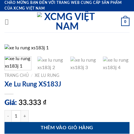
Bỏ
CHÀO MỪNG BẠN ĐẾN VỚI TRANG WEB CUNG CẤP SẢN PHẨM
CỦA XCMG VIỆT NAM
qua
nội
0
dung
TRANG CHỦ
/
XE LU RUNG
Xe Lu Rung XS183J
Giá:
33.333
₫
Xe Lu Rung XS183J số lượng
THÊM VÀO GIỎ HÀNG