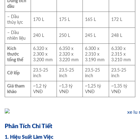
Dung tích
dầu
– Dầu
170 L
175 L
165 L
172 L
thủy lực
– Dầu
240 L
250 L
245 L
248 L
nhiên liệu
Kích
6.320 x
6.350 x
6.300 x
6.330 x
thước
2.300 x
2.320 x
2.310 x
2.315 x
tổng thể
3.200 mm
3.220 mm
3.190 mm
3.210 mm
23.5-25
23.5-25
23.5-25
23.5-25
Cỡ lốp
inch
inch
inch
inch
Giá tham
~1,2 tỷ
~1,3 tỷ
~1,25 tỷ
~1,35 tỷ
khảo
VNĐ
VNĐ
VNĐ
VNĐ
Phân Tích Chi Tiết
1. Hiệu Suất Làm Việc