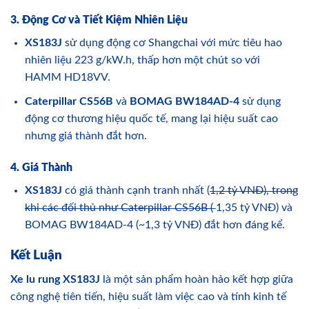
3. Động Cơ và Tiết Kiệm Nhiên Liệu
XS183J
sử dụng động cơ Shangchai với mức tiêu hao
nhiên liệu 223 g/kW.h, thấp hơn một chút so với
HAMM HD18VV.
Caterpillar CS56B
và
BOMAG BW184AD-4
sử dụng
động cơ thương hiệu quốc tế, mang lại hiệu suất cao
nhưng giá thành đắt hơn.
4. Giá Thành
XS183J
có giá thành cạnh tranh nhất (
1,2 tỷ VNĐ), trong
khi các đối thủ như Caterpillar CS56B (
1,35 tỷ VNĐ) và
BOMAG BW184AD-4 (~1,3 tỷ VNĐ) đắt hơn đáng kể.
Kết Luận
Xe lu rung XS183J
là một sản phẩm hoàn hảo kết hợp giữa
công nghệ tiên tiến, hiệu suất làm việc cao và tính kinh tế