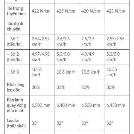
Tải trọng
422 N/cm
425 N/cm
420 N/cm
423 N/cm
tuyến tính
Tốc độ di
chuyển
– Số 1
2.54/2.52
2.6/2.6
2.5/2.5
2.55/2.55
(tiến/lùi)
km/h
km/h
km/h
km/h
– Số 2
4.97/4.98
5.0/5.0
4.9/4.9
5.0/5.0
(tiến/lùi)
km/h
km/h
km/h
km/h
10.51
10.55
– Số 3
10.6 km/h
10.5 km/h
km/h
km/h
Khả năng
30%
31%
30%
30%
leo dốc
Bán kính
quay vòng
6.500 mm
6.400 mm
6.550 mm
6.450 mm
nhỏ nhất
Góc lái
33°
32°
33°
32°
(trái/phải)