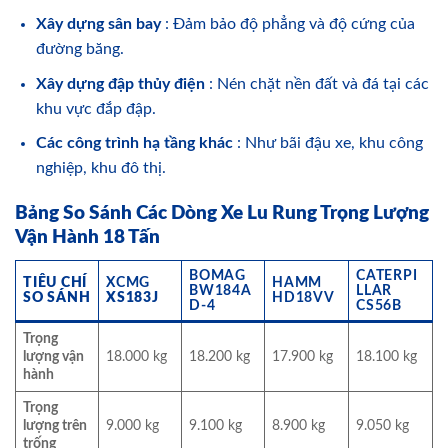
Xây dựng sân bay
: Đảm bảo độ phẳng và độ cứng của
đường băng.
Xây dựng đập thủy điện
: Nén chặt nền đất và đá tại các
khu vực đắp đập.
Các công trình hạ tầng khác
: Như bãi đậu xe, khu công
nghiệp, khu đô thị.
Bảng So Sánh Các Dòng Xe Lu Rung Trọng Lượng
Vận Hành 18 Tấn
BOMAG
CATERPI
TIÊU CHÍ
XCMG
HAMM
BW184A
LLAR
SO SÁNH
XS183J
HD18VV
D-4
CS56B
Trọng
lượng vận
18.000 kg
18.200 kg
17.900 kg
18.100 kg
hành
Trọng
lượng trên
9.000 kg
9.100 kg
8.900 kg
9.050 kg
trống