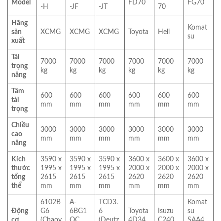
Model
FD70
FG70
-H
-JF
-JT
70
Hãng
Komat
sản
XCMG
XCMG
XCMG
Toyota
Heli
su
xuất
Tải
7000
7000
7000
7000
7000
7000
trọng
kg
kg
kg
kg
kg
kg
nâng
Tâm
600
600
600
600
600
600
tải
mm
mm
mm
mm
mm
mm
trọng
Chiều
3000
3000
3000
3000
3000
3000
cao
mm
mm
mm
mm
mm
mm
nâng
Kích
3590 x
3590 x
3590 x
3600 x
3600 x
3600 x
thước
1995 x
1995 x
1995 x
2000 x
2000 x
2000 x
tổng
2615
2615
2615
2620
2620
2620
thể
mm
mm
mm
mm
mm
mm
6102B
A-
TCD3.
Komat
Động
G6
6BG1
6
Toyota
Isuzu
su
cơ
(Chaoy
QC
(Deutz
4D34
C240
SAA4