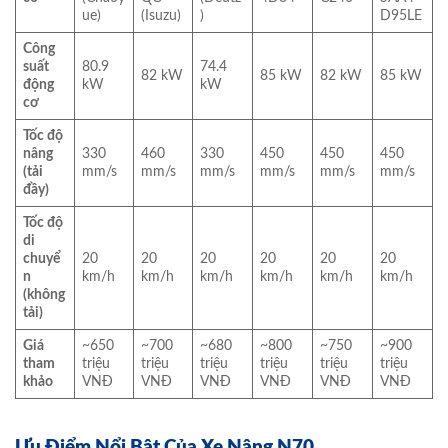
ue)
(Isuzu)
)
D95LE
Công
suất
80.9
74.4
82 kW
85 kW
82 kW
85 kW
động
kW
kW
cơ
Tốc độ
nâng
330
460
330
450
450
450
(tải
mm/s
mm/s
mm/s
mm/s
mm/s
mm/s
đầy)
Tốc độ
di
chuyể
20
20
20
20
20
20
n
km/h
km/h
km/h
km/h
km/h
km/h
(không
tải)
Giá
~650
~700
~680
~800
~750
~900
tham
triệu
triệu
triệu
triệu
triệu
triệu
khảo
VNĐ
VNĐ
VNĐ
VNĐ
VNĐ
VNĐ
Ưu Điểm Nổi Bật Của Xe Nâng N70