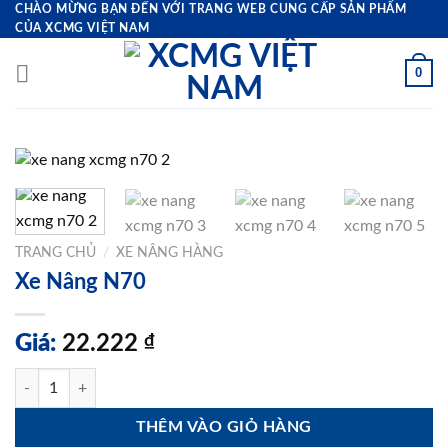
Bỏ
CHÀO MỪNG BẠN ĐẾN VỚI TRANG WEB CUNG CẤP SẢN PHẨM
CỦA XCMG VIỆT NAM
qua
nội
0
dung
TRANG CHỦ
/
XE NÂNG HÀNG
Xe Nâng N70
Giá:
22.222
₫
Xe Nâng N70 số lượng
THÊM VÀO GIỎ HÀNG