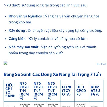
N70 được sử dụng rộng rãi trong các lĩnh vực sau:
Kho vận và logistics
: Nâng hạ và vận chuyển hàng hóa
trong kho bãi.
Xây dựng
: Di chuyển vật liệu xây dựng tại công trường.
Cảng biển
: Xử lý container và hàng hóa cỡ lớn.
Nhà máy sản xuất
: Vận chuyển nguyên liệu và thành
phẩm trong dây chuyền sản xuất.
Bảng So Sánh Các Dòng Xe Nâng Tải Trọng 7 Tấn
N70
N70
N70
TIÊU
FD70
FD70
FD70
FD70
HELI
KOM
CHÍ
T-H
T-JF
T-JT
(TOY
CPCD
ATSU
SO
(XCM
(XCM
(XCM
OTA)
70
FG70
SÁNH
G)
G)
G)
FD70T
FD70T
FD70T
CPCD