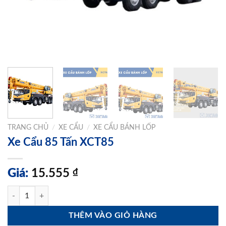
TRANG CHỦ
/
XE CẨU
/
XE CẨU BÁNH LỐP
Xe Cẩu 85 Tấn XCT85
Giá:
15.555
₫
Xe Cẩu 85 Tấn XCT85 số lượng
THÊM VÀO GIỎ HÀNG