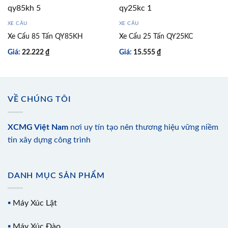
XE CẨU
XE CẨU
Xe Cẩu 85 Tấn QY85KH
Xe Cẩu 25 Tấn QY25KC
Giá:
22.222
₫
Giá:
15.555
₫
VỀ CHÚNG TÔI
XCMG Việt Nam
nơi uy tín tạo nên thương hiệu vững niềm
tin xây dựng công trình
DANH MỤC SẢN PHẨM
▪️
Máy Xúc Lật
▪️
Máy Xúc Đào