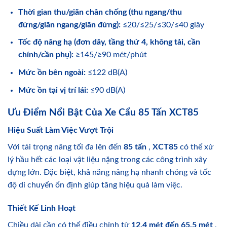
Thời gian thu/giãn chân chống (thu ngang/thu
đứng/giãn ngang/giãn đứng):
≤20/≤25/≤30/≤40 giây
Tốc độ nâng hạ (đơn dây, tầng thứ 4, không tải, cần
chính/cần phụ):
≥145/≥90 mét/phút
Mức ồn bên ngoài:
≤122 dB(A)
Mức ồn tại vị trí lái:
≤90 dB(A)
Ưu Điểm Nổi Bật Của Xe Cẩu 85 Tấn XCT85
Hiệu Suất Làm Việc Vượt Trội
Với tải trọng nâng tối đa lên đến
85 tấn
,
XCT85
có thể xử
lý hầu hết các loại vật liệu nặng trong các công trình xây
dựng lớn. Đặc biệt, khả năng nâng hạ nhanh chóng và tốc
độ di chuyển ổn định giúp tăng hiệu quả làm việc.
Thiết Kế Linh Hoạt
Chiều dài cần có thể điều chỉnh từ
12.4 mét đến 65.5 mét
,