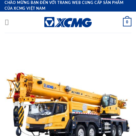
Bỏ
CHÀO MỪNG BẠN ĐẾN VỚI TRANG WEB CUNG CẤP SẢN PHẨM
CỦA XCMG VIỆT NAM
qua
nội
0
dung