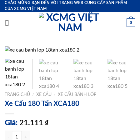
Bỏ
CHÀO MỪNG BẠN ĐẾN VỚI TRANG WEB CUNG CẤP SẢN PHẨM
CỦA XCMG VIỆT NAM
qua
nội
0
dung
TRANG CHỦ
/
XE CẨU
/
XE CẨU BÁNH LỐP
Xe Cẩu 180 Tấn XCA180
Giá:
21.111
₫
Xe Cẩu 180 Tấn XCA180 số lượng