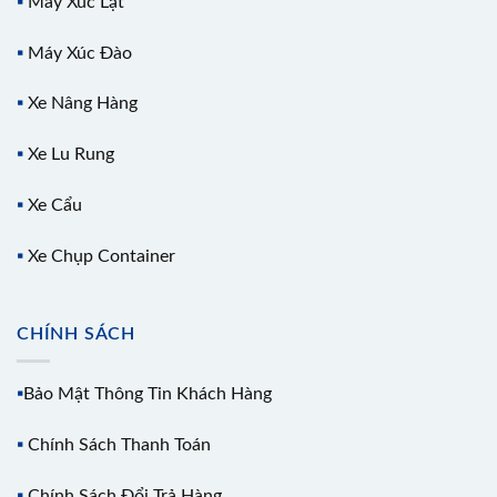
▪️
Máy Xúc Lật
▪️
Máy Xúc Đào
▪️
Xe Nâng Hàng
▪️
Xe Lu Rung
▪️
Xe Cẩu
▪️
Xe Chụp Container
CHÍNH SÁCH
▪️
Bảo Mật Thông Tin Khách Hàng
▪️
Chính Sách Thanh Toán
▪️
Chính Sách Đổi Trả Hàng