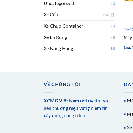
Uncategorized
(1)
Xe Cẩu
(23)
Xe Chụp Container
(5)
MÁY 
Xe Lu Rung
Máy
(5)
Giá:
Xe Nâng Hàng
(13)
VỀ CHÚNG TÔI
DA
XCMG Việt Nam
nơi uy tín tạo
▪️
Má
nên thương hiệu vững niềm tin
▪️
Má
xây dựng công trình
▪️
Xe