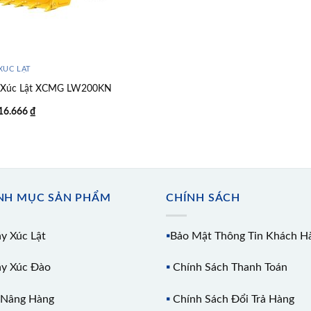
XÚC LẬT
 Xúc Lật XCMG LW200KN
16.666
₫
NH MỤC SẢN PHẨM
CHÍNH SÁCH
y Xúc Lật
▪️
Bảo Mật Thông Tin Khách H
y Xúc Đào
▪️
Chính Sách Thanh Toán
 Nâng Hàng
▪️
Chính Sách Đổi Trả Hàng