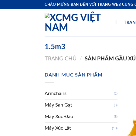
Bỏ
CHÀO MỪNG BẠN ĐẾN VỚI TRANG WEB CUNG C
qua
nội
TRAN
dung
1.5m3
TRANG CHỦ
/
SẢN PHẨM GẦU X
DANH MỤC SẢN PHẨM
Armchairs
(1)
Máy San Gạt
(3)
Máy Xúc Đào
(8)
Máy Xúc Lật
(10)