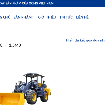
ẤP SẢN PHẨM CỦA XCMG VIỆT NAM
G CHỦ
SẢN PHẨM
GIỚI THIỆU
TIN TỨC
LIÊN HỆ
Hiển thị kết quả duy nh
ÚC
/
1.5M3