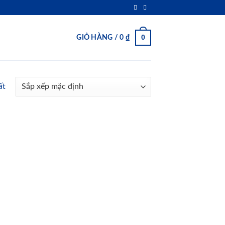
0
GIỎ HÀNG /
0
₫
ất