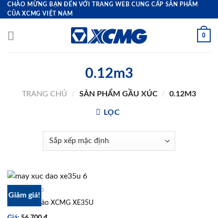
Bỏ
CHÀO MỪNG BẠN ĐẾN VỚI TRANG WEB CUNG CẤP SẢN PHẨM
CỦA XCMG VIỆT NAM
qua
nội
0
dung
0.12m3
TRANG CHỦ
/
SẢN PHẨM GẦU XÚC
/
0.12M3
LỌC
MÁY XÚC ĐÀO
Giảm giá!
Máy Xúc Đào XCMG XE35U